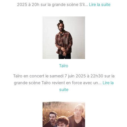
:
2025 à 20h sur la grande scène S‘il…
Lire la suite
S’il
neigeait
au
mois
de
juin
Taïro
Taïro en concert le samedi 7 juin 2025 à 22h30 sur la
grande scène Taïro revient en force avec un…
Lire la
:
suite
Taïro