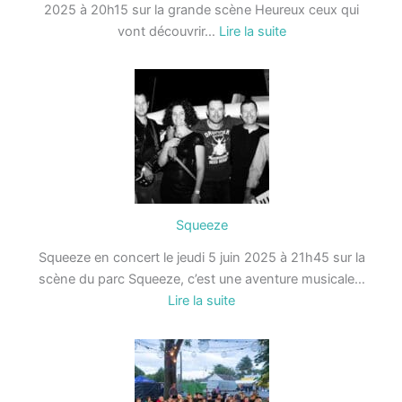
2025 à 20h15 sur la grande scène Heureux ceux qui
:
vont découvrir…
Lire la suite
CharlElie
COUTURE
Squeeze
Squeeze en concert le jeudi 5 juin 2025 à 21h45 sur la
scène du parc Squeeze, c’est une aventure musicale…
:
Lire la suite
Squeeze