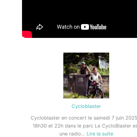
Cycloblaster
Cycloblaster en concert le samedi 7 juin 202
18h30 et 22h dans le parc Le CycloBlaster e
:
une radio…
Lire la suite