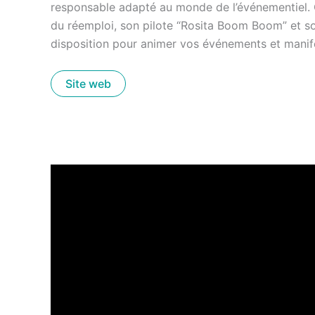
responsable adapté au monde de l’événementiel.
du réemploi, son pilote “Rosita Boom Boom” et so
disposition pour animer vos événements et manif
Site web