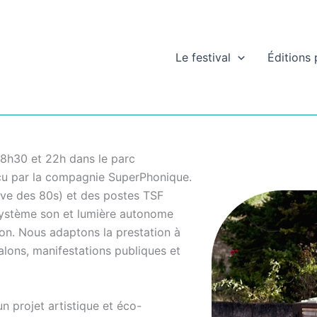
Le festival
Éditions
18h30 et 22h dans le parc
çu par la compagnie SuperPhonique.
tive des 80s) et des postes TSF
 système son et lumière autonome
ion. Nous adaptons la prestation à
alons, manifestations publiques et
n projet artistique et éco-