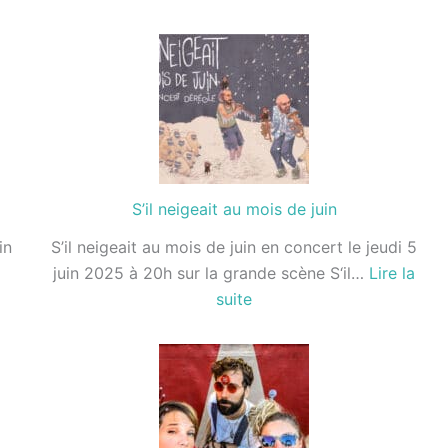
ter
CharlElie
COUTURE
S’il neigeait au mois de juin
in
S’il neigeait au mois de juin en concert le jeudi 5
juin 2025 à 20h sur la grande scène S‘il…
Lire la
:
suite
e
S’il
neigeait
au
mois
de