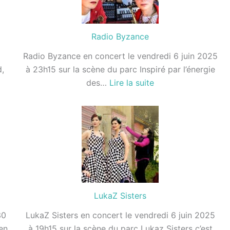
juin
Radio Byzance
Radio Byzance en concert le vendredi 6 juin 2025
d,
à 23h15 sur la scène du parc Inspiré par l’énergie
:
des…
Lire la suite
Radio
Byzance
LukaZ Sisters
30
LukaZ Sisters en concert le vendredi 6 juin 2025
en
à 19h15 sur la scène du parc Lukaz Sisters c’est