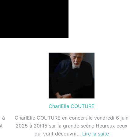
CharlElie COUTURE
5 à
CharlElie COUTURE en concert le vendredi 6 juin
st
2025 à 20h15 sur la grande scène Heureux ceux
:
qui vont découvrir…
Lire la suite