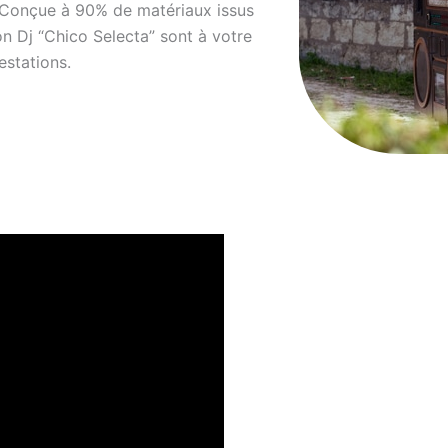
 Conçue à 90% de matériaux issus
n Dj “Chico Selecta” sont à votre
estations.