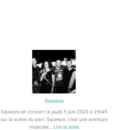
Squeeze
Squeeze en concert le jeudi 5 juin 2025 à 21h45
sur la scène du parc Squeeze, c’est une aventure
:
musicale…
Lire la suite