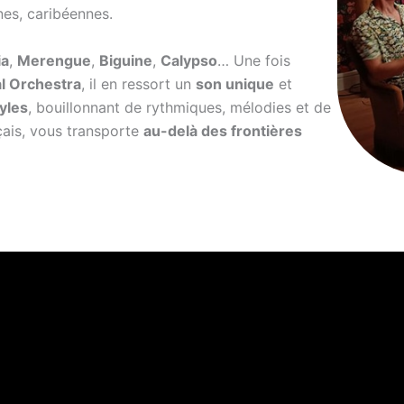
nes, caribéennes.
a
,
Merengue
,
Biguine
,
Calypso
… Une fois
al Orchestra
, il en ressort un
son unique
et
yles
, bouillonnant de rythmiques, mélodies et de
çais, vous transporte
au-delà des frontières