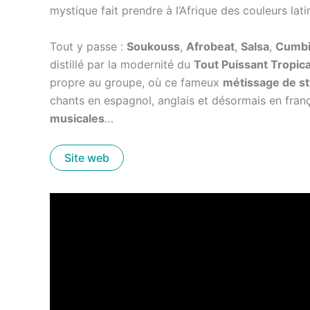
mystique fait prendre à l’Afrique des couleurs lati
Tout y passe :
Soukouss
,
Afrobeat
,
Salsa
,
Cumbi
distillé par la modernité du
Tout Puissant Tropic
propre au groupe, où ce fameux
métissage de st
chants en espagnol, anglais et désormais en fran
musicales
…
Site web