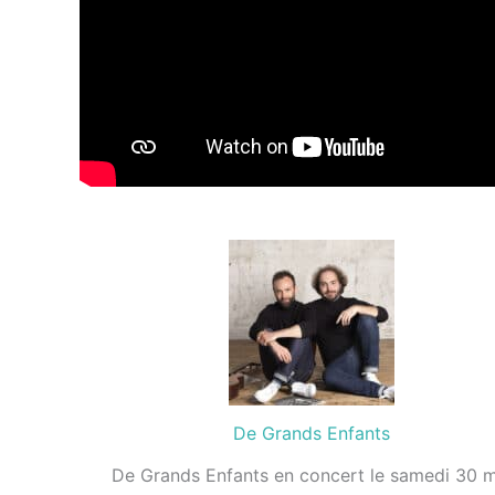
De Grands Enfants
De Grands Enfants en concert le samedi 30 m