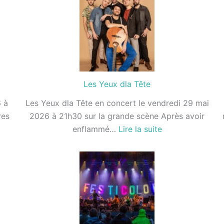
Garçons
du
Loiret
Les Yeux dla Tête
 à
Les Yeux dla Tête en concert le vendredi 29 mai
res
2026 à 21h30 sur la grande scène Après avoir
:
enflammé…
Lire la suite
Les
Yeux
dla
Tête