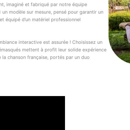
t, imaginé et fabriqué par notre équipe
4 : un modèle sur mesure, pensé pour garantir un
et équipé d’un matériel professionnel
mbiance interactive est assurée ! Choisissez un
masqués mettent à profit leur solide expérience
e la chanson française, portés par un duo