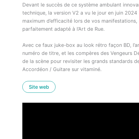
Devant le succès de ce système ambulant innovan
technique, la version V2 a vu le jour en juin 202
maximum d’efficacité lors de vos manifestations, 
parfaitement adapté à l’Art de Rue.
Avec ce faux juke-box au look rétro façon BD, l’a
numéro de titre, et les compères des Vengeurs Dé
de la scène pour revisiter les grands standards d
Accordéon / Guitare sur vitaminé.
Site web