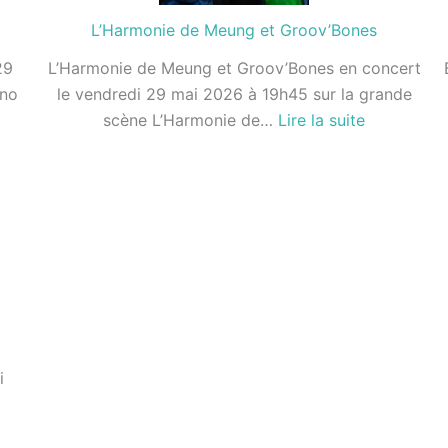
L’Harmonie de Meung et Groov’Bones
29
L’Harmonie de Meung et Groov’Bones en concert
uno
le vendredi 29 mai 2026 à 19h45 sur la grande
:
scène L’Harmonie de…
Lire la suite
L’Harmonie
de
eta
Meung
et
Groov’Bon
i