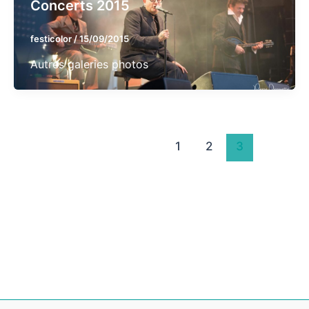
Concerts 2015
festicolor
/
15/09/2015
Autres galeries photos
1
2
3