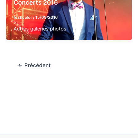
Concerts 2016
festicolor
/
15/09/2016
Autres galeries photos
←
Précédent