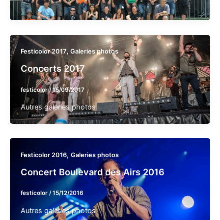
,
Festicolor 2017
Galeries photos
Concerts 2017
festicolor
/
15/09/2017
Autres galeries photos
,
Festicolor 2016
Galeries photos
Concert Boulevard des Airs 2016
festicolor
/
15/12/2016
Autres galeries photos