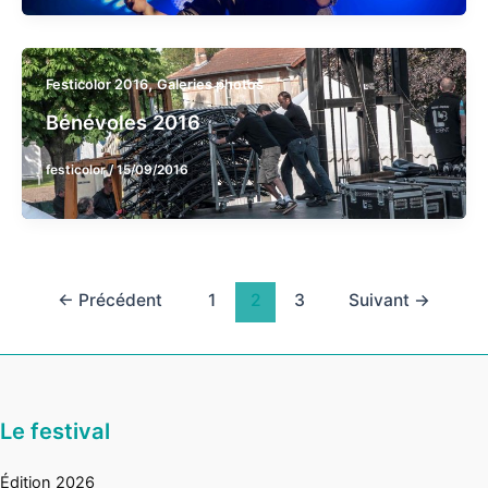
,
Festicolor 2016
Galeries photos
Bénévoles 2016
festicolor
/
15/09/2016
←
Précédent
1
2
3
Suivant
→
Le festival
Édition 2026